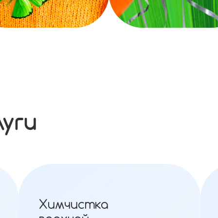
луги
Химчистка