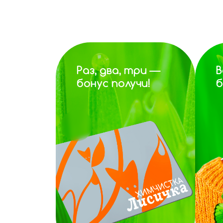
Раз, два, три —
В
бонус получи!
б