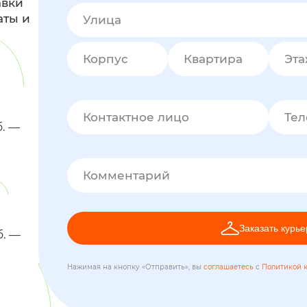
авки
аты и
Улица
Корпус
Квартира
Эт
Контактное лицо
Те
б. —
Комментарий
Заказать курье
б. —
Нажимая на кнопку «Отправить», вы
соглашаетесь
с
Политикой 