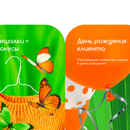
ешалки =
День рождения
онусы
клиента
Постоянным клиентам скидка
в день рождения